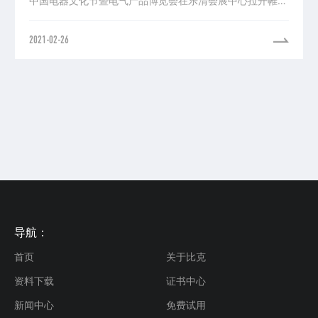
中国电器文化节暨电气产品博览会在乐清会展中心拉开帷幕
~国际电气电子工程师学会(IEEE)国际直流微网会议技术委
员会主席亓丽到场祝贺并致辞。乐清市领导徐建兵、戴旭
2021-02-26
强、潘云夫、陈向东、叶序锋、陈鹏、郑济斌等参加开幕仪
式。
导航：
首页
关于比克
资料下载
证书中心
新闻中心
免费试用